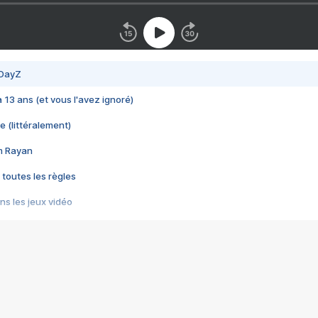
 DayZ
 a 13 ans (et vous l'avez ignoré)
e (littéralement)
im Rayan
 toutes les règles
s les jeux vidéo
us choquant de Rockstar ? - Le scandale BULLY
e plus moche de Steam
du RÊVE tourne au CAUCHEMAR
pendant 8 heures