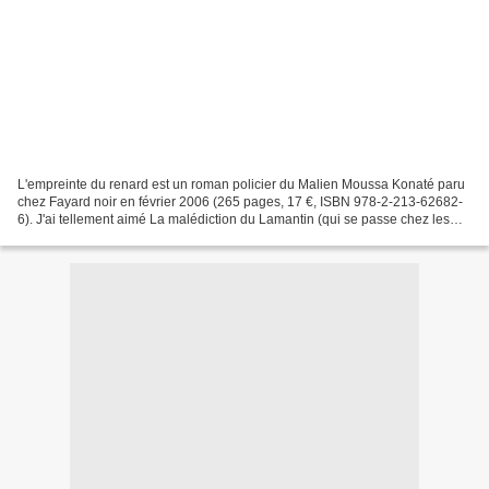
L'empreinte du renard est un roman policier du Malien Moussa Konaté paru
chez Fayard noir en février 2006 (265 pages, 17 €, ISBN 978-2-213-62682-
6). J'ai tellement aimé La malédiction du Lamantin (qui se passe chez les
Bozos) que j'ai voulu lire rapidement...