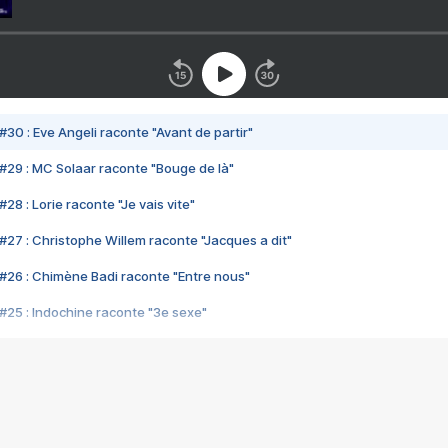
#30 : Eve Angeli raconte "Avant de partir"
#29 : MC Solaar raconte "Bouge de là"
28 : Lorie raconte "Je vais vite"
#27 : Christophe Willem raconte "Jacques a dit"
#26 : Chimène Badi raconte "Entre nous"
#25 : Indochine raconte "3e sexe"
#24 : Zaho raconte "C'est chelou"
#23 : Patrick Bruel raconte "Au café des délices"
#22 : Kyo raconte "Le chemin"