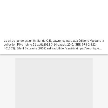
Le cri de l'ange est un thriller de C.E. Lawrence paru aux éditions Ma dans la
collection Pôle noir le 21 août 2012 (414 pages, 20 €, ISBN 978-2-822-
401753). Silent S creams (2009) est traduit de l'a méricain par Véronique
Gourdon. C.E. Lawrence est romancière,...