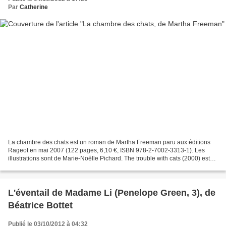
Par
Catherine
La chambre des chats est un roman de Martha Freeman paru aux éditions
Rageot en mai 2007 (122 pages, 6,10 €, ISBN 978-2-7002-3313-1). Les
illustrations sont de Marie-Noëlle Pichard. The trouble with cats (2000) est
traduit de l'américain par Elizabeth...
L'éventail de Madame Li (Penelope Green, 3), de
Béatrice Bottet
Publié le 03/10/2012 à 04:32