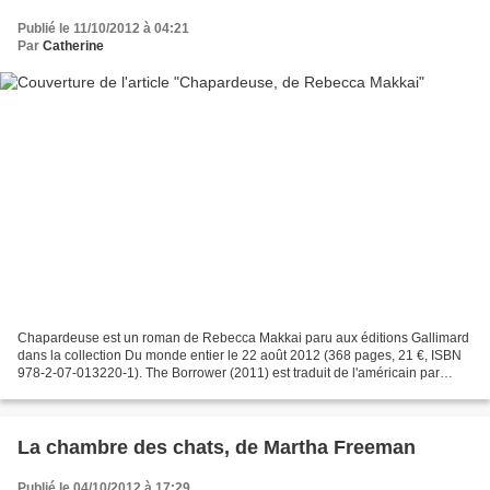
Publié le 11/10/2012 à 04:21
Par
Catherine
Chapardeuse est un roman de Rebecca Makkai paru aux éditions Gallimard
dans la collection Du monde entier le 22 août 2012 (368 pages, 21 €, ISBN
978-2-07-013220-1). The Borrower (2011) est traduit de l'américain par
Samuel Todd. J'ai reçu Chapardeuse...
La chambre des chats, de Martha Freeman
Publié le 04/10/2012 à 17:29