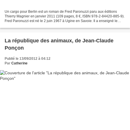
Un cargo pour Berlin est un roman de Fred Paronuzzi paru aux éditions
Thierry Magnier en janvier 2011 (109 pages, 8 €, ISBN 978-2-84420-885-9).
Fred Paronuzzi est né le 2 juin 1967 à Ugine en Savoie. Il a enseigné le
français à l'étranger (Écosse, Canada,...
La république des animaux, de Jean-Claude
Ponçon
Publié le 13/09/2012 à 04:12
Par
Catherine