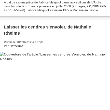
Albatros est une pièce de Fabrice Melquiot parue aux éditions de L'Arche
dans la collection Théâtre jeunesse en juillet 2008 (91 pages, 9 €, ISBN 978-
2-85181-582-8). Fabrice Melquiot est né en 1972 à Modane en Savoie.
Depuis 1998, il écrit des textes...
Laisser les cendres s'envoler, de Nathalie
Rheims
Publié le 10/09/2012 à 03:59
Par
Catherine