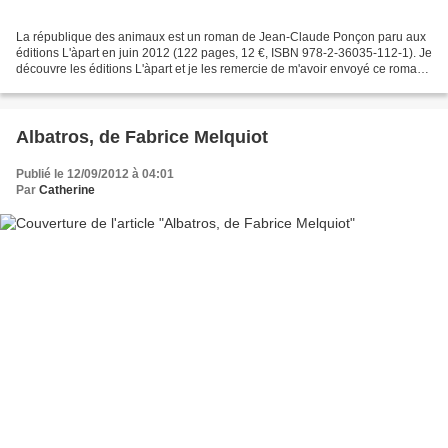
La république des animaux est un roman de Jean-Claude Ponçon paru aux
éditions L'àpart en juin 2012 (122 pages, 12 €, ISBN 978-2-36035-112-1). Je
découvre les éditions L'àpart et je les remercie de m'avoir envoyé ce roman.
Jean-Claude Ponçon est né le...
Albatros, de Fabrice Melquiot
Publié le 12/09/2012 à 04:01
Par
Catherine