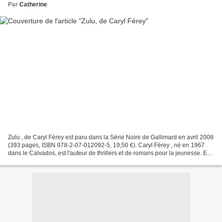
Par
Catherine
Zulu , de Caryl Férey est paru dans la Série Noire de Gallimard en avril 2008
(393 pages, ISBN 978-2-07-012092-5, 19,50 €). Caryl Férey , né en 1967
dans le Calvados, est l'auteur de thrillers et de romans pour la jeunesse. En
2005, il a reçu le Prix...