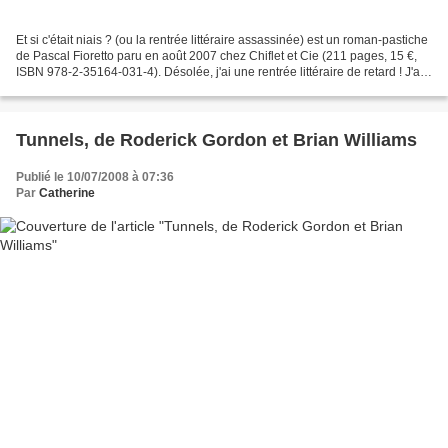
Et si c'était niais ? (ou la rentrée littéraire assassinée) est un roman-pastiche
de Pascal Fioretto paru en août 2007 chez Chiflet et Cie (211 pages, 15 €,
ISBN 978-2-35164-031-4). Désolée, j'ai une rentrée littéraire de retard ! J'ai
lu ce livre en...
Tunnels, de Roderick Gordon et Brian Williams
Publié le 10/07/2008 à 07:36
Par
Catherine