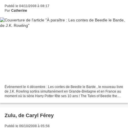
Publié le 04/11/2008 à 08:17
Par
Catherine
Événement le 4 décembre : Les contes de Beedle le Barde , le nouveau livre
de J.K. Rowling sortira simultanément en Grande-Bretagne et en France au
moment où la série Harry Potter fête ses 10 ans ! The Tales of Beedle the
Bard Édition collector - Exclusivité...
Zulu, de Caryl Férey
Publié le 06/10/2008 à 05:56