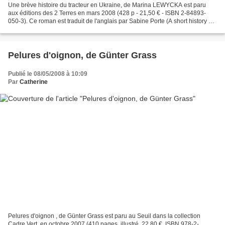
Une brève histoire du tracteur en Ukraine, de Marina LEWYCKA est paru
aux éditions des 2 Terres en mars 2008 (428 p - 21,50 € - ISBN 2-84893-
050-3). Ce roman est traduit de l'anglais par Sabine Porte (A short history of
tractors in Ukrainian est paru...
Pelures d'oignon, de Günter Grass
Publié le 08/05/2008 à 10:09
Par
Catherine
Pelures d'oignon , de Günter Grass est paru au Seuil dans la collection
Cadre Vert, en octobre 2007 (410 pages, illustré, 22,80 €, ISBN 978-2-