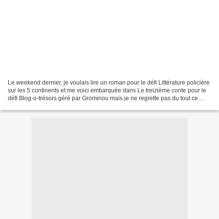
Le weekend dernier, je voulais lire un roman pour le défi Littérature policière
sur les 5 continents et me voici embarquée dans Le treizième conte pour le
défi Blog-o-trésors géré par Grominou mais je ne regrette pas du tout ce
choix ! Le treizième conte...