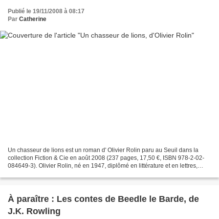
Publié le 19/11/2008 à 08:17
Par
Catherine
Un chasseur de lions est un roman d' Olivier Rolin paru au Seuil dans la
collection Fiction & Cie en août 2008 (237 pages, 17,50 €, ISBN 978-2-02-
084649-3). Olivier Rolin, né en 1947, diplômé en littérature et en lettres,
écrivain bourlingueur, avait...
À paraître : Les contes de Beedle le Barde, de
J.K. Rowling