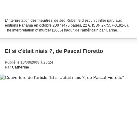
L'interprétation des meurtres, de Jed Rubenfeld est un thriller paru aux
éditions Panama en octobre 2007 (475 pages, 22 €, ISBN 2-7557-0192-0).
The interpretation of murder (2006) traduit de l'américain par Carine
Chichereau. 1909, Sigmund Freud est invité...
Et si c'était niais ?, de Pascal Fioretto
Publié le 13/08/2008 à 23:24
Par
Catherine