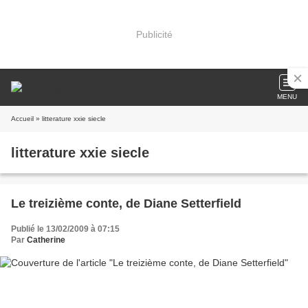
Publicité
MENU
Accueil
» litterature xxie siecle
litterature xxie siecle
Le treizième conte, de Diane Setterfield
Publié le 13/02/2009 à 07:15
Par
Catherine