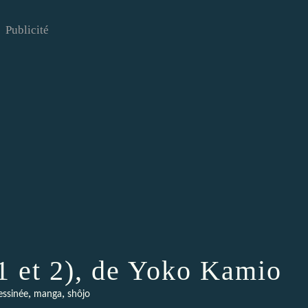
Publicité
 1 et 2), de Yoko Kamio
,
,
essinée
manga
shôjo