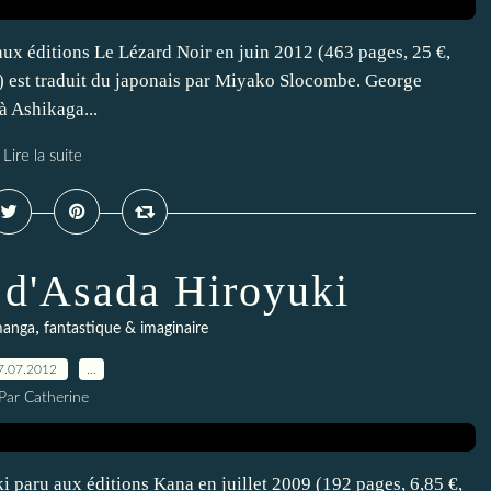
x éditions Le Lézard Noir en juin 2012 (463 pages, 25 €,
est traduit du japonais par Miyako Slocombe. George
 Ashikaga...
Lire la suite
1 d'Asada Hiroyuki
,
anga
fantastique & imaginaire
7.07.2012
…
Par Catherine
i paru aux éditions Kana en juillet 2009 (192 pages, 6,85 €,