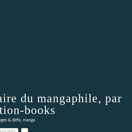
ire du mangaphile, par
tion-books
,
nges & défis
manga
3.11.2012
…