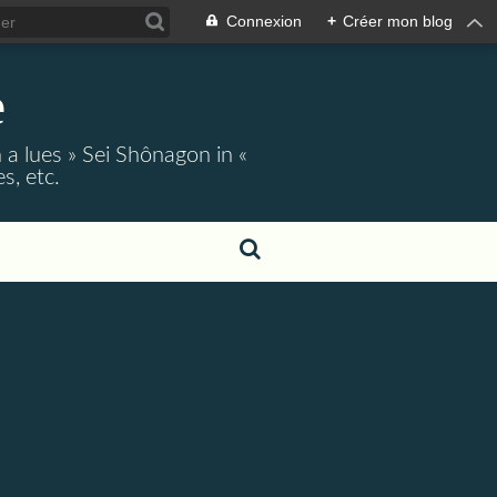
Connexion
+
Créer mon blog
e
 a lues » Sei Shônagon in «
s, etc.