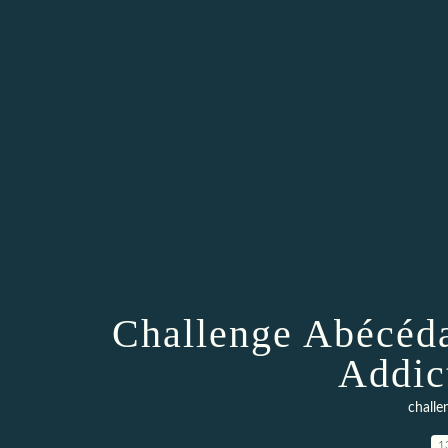
Challenge Abécéda
Addic
challe
1