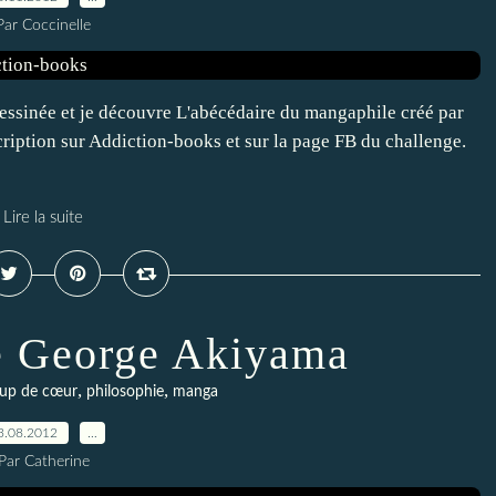
Par Coccinelle
 dessinée et je découvre L'abécédaire du mangaphile créé par
scription sur Addiction-books et sur la page FB du challenge.
Lire la suite
e George Akiyama
,
,
up de cœur
philosophie
manga
3.08.2012
…
Par Catherine