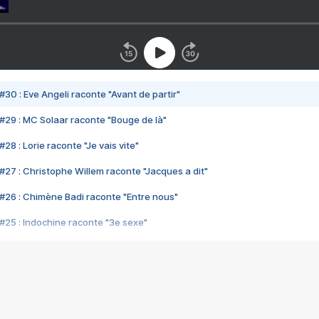
#30 : Eve Angeli raconte "Avant de partir"
#29 : MC Solaar raconte "Bouge de là"
28 : Lorie raconte "Je vais vite"
#27 : Christophe Willem raconte "Jacques a dit"
#26 : Chimène Badi raconte "Entre nous"
#25 : Indochine raconte "3e sexe"
#24 : Zaho raconte "C'est chelou"
#23 : Patrick Bruel raconte "Au café des délices"
#22 : Kyo raconte "Le chemin"