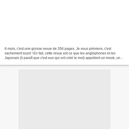
6 mois, c'est une grosse revue de 356 pages. Je vous préviens, c'est
vachement lourd ! En fait, cette revue est ce que les anglophones et les
Japonais (il paraît que c'est eux qui ont créé le mot) appellent un mook, un
mélange de magazine et de book....