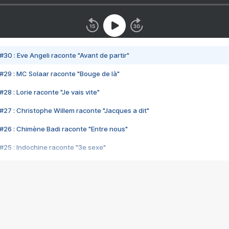
#30 : Eve Angeli raconte "Avant de partir"
#29 : MC Solaar raconte "Bouge de là"
28 : Lorie raconte "Je vais vite"
#27 : Christophe Willem raconte "Jacques a dit"
#26 : Chimène Badi raconte "Entre nous"
#25 : Indochine raconte "3e sexe"
#24 : Zaho raconte "C'est chelou"
#23 : Patrick Bruel raconte "Au café des délices"
#22 : Kyo raconte "Le chemin"
#21 : Nolwenn Leroy raconte "Cassé"