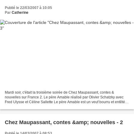
Publié le 22/03/2007 à 10:05
Par
Catherine
Mardi soir, c'était la troisième soirée de Chez Maupassant, contes &
nouvelles sur France 2. Le père Amable réalisé par Olivier Schatzky avec
Fred Ulysse et Céline Sallette Le père Amable est un veuf bourru et entêté
qui vit dans sa petite ferme normande...
Chez Maupassant, contes &amp; nouvelles - 2
Publié le 14/03/2007 à 08:53