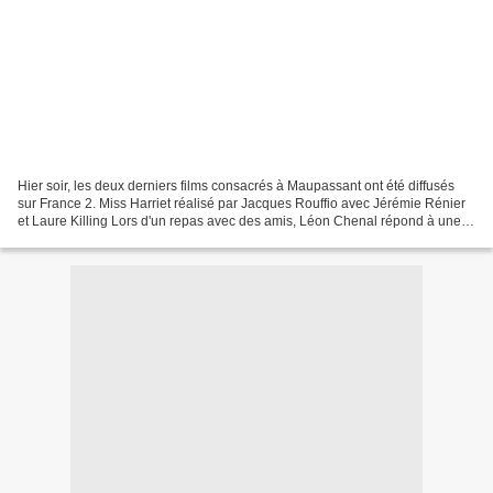
Hier soir, les deux derniers films consacrés à Maupassant ont été diffusés
sur France 2. Miss Harriet réalisé par Jacques Rouffio avec Jérémie Rénier
et Laure Killing Lors d'un repas avec des amis, Léon Chenal répond à une
invitée qui a remarqué une toile...