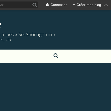
Connexion
+
Créer mon blog
e
 a lues » Sei Shônagon in «
s, etc.