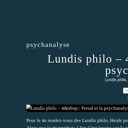
psychanalyse
Lundis philo – 
psyc
Lundis philo
0
Pour le 4e rendez-vous des Lundis philo, Heide pr
Alors que je m'apprêtais à lire Cinq leçons sur la 