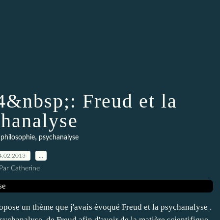
4&nbsp;: Freud et la
hanalyse
,
,
philosophie
psychanalyse
4.02.2013
…
Par Catherine
opose un thème que j'avais évoqué Freud et la psychanalyse .
psychanalyse, de Freud afin d'avoir de la matière scientifique