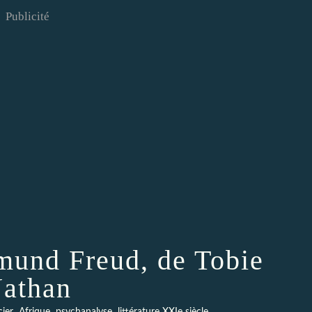
Publicité
mund Freud, de Tobie
athan
,
,
,