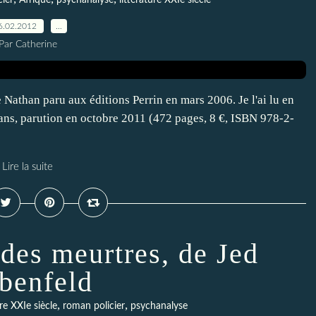
ier
Afrique
psychanalyse
littérature XXIe siècle
6.02.2012
…
Par Catherine
athan paru aux éditions Perrin en mars 2006. Je l'ai lu en
mans, parution en octobre 2011 (472 pages, 8 €, ISBN 978-2-
Lire la suite
 des meurtres, de Jed
benfeld
,
,
ure XXIe siècle
roman policier
psychanalyse