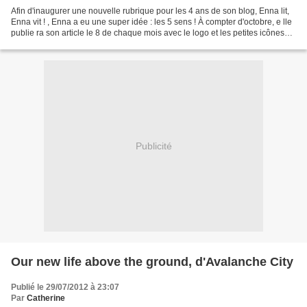
Afin d'inaugurer une nouvelle rubrique pour les 4 ans de son blog, Enna lit,
Enna vit ! , Enna a eu une super idée : les 5 sens ! À compter d'octobre, e lle
publie ra son article le 8 de chaque mois avec le logo et les petites icônes
représentant les...
Publicité
Our new life above the ground, d'Avalanche City
Publié le 29/07/2012 à 23:07
Par
Catherine