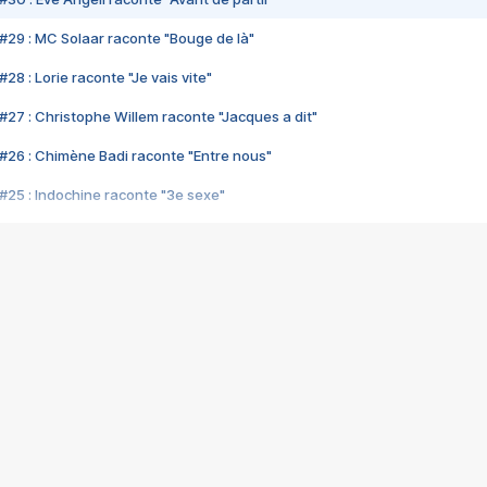
#29 : MC Solaar raconte "Bouge de là"
28 : Lorie raconte "Je vais vite"
#27 : Christophe Willem raconte "Jacques a dit"
#26 : Chimène Badi raconte "Entre nous"
#25 : Indochine raconte "3e sexe"
#24 : Zaho raconte "C'est chelou"
#23 : Patrick Bruel raconte "Au café des délices"
#22 : Kyo raconte "Le chemin"
#21 : Nolwenn Leroy raconte "Cassé"
#20 : Patrick Hernandez raconte "Born to be alive"
#19 : Lorie raconte "Près de moi"
#18 : Michael Jones raconte "A nos actes manqués" (avec Jean-Jacque