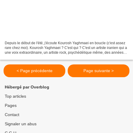
Depuis le début de l'été, j'écoute Kourosh Yaghmaei en boucle (c'est assez
rare chez moi). Kourosh Yaghmaei ? C'est qui ? C'est un artiste iranien qui a
une voix extraordinaire, un artiste rock, psychédélique même, des années
70, le précurseur du rock...
< Page précédente
Page suivante >
Hébergé par Overblog
Top articles
Pages
Contact
Signaler un abus