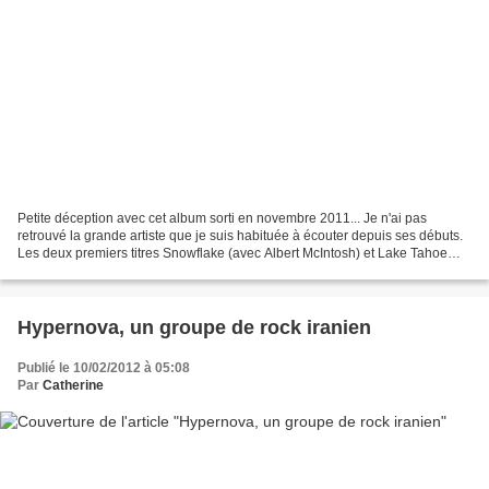
Petite déception avec cet album sorti en novembre 2011... Je n'ai pas
retrouvé la grande artiste que je suis habituée à écouter depuis ses débuts.
Les deux premiers titres Snowflake (avec Albert McIntosh) et Lake Tahoe
(avec Stefan Roberts et Michael...
Hypernova, un groupe de rock iranien
Publié le 10/02/2012 à 05:08
Par
Catherine