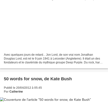
Avec quelques jours de retard... Jon Lord, de son vrai nom Jonathan
Douglas Lord, est né le 9 juin 1941 à Leicester (Angleterre). Il était un des
fondateurs et le claviériste du mythique groupe Deep Purple. Du rock, hard-
rock, blues ! Toute mon adolescence......
50 words for snow, de Kate Bush
Publié le 20/04/2012 à 05:45
Par
Catherine