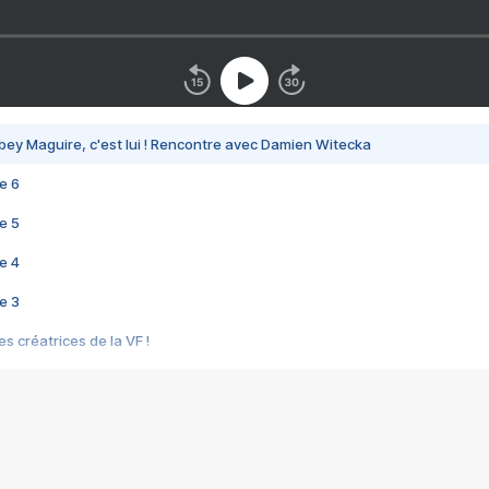
bey Maguire, c'est lui ! Rencontre avec Damien Witecka
e 6
e 5
e 4
e 3
s créatrices de la VF !
e 2
e 1
e Mektoub My Love arrive enfin ! Rencontre avec Shaïn Boumedine et Sal