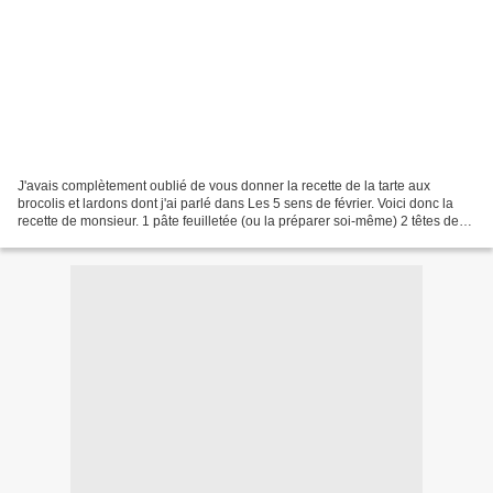
J'avais complètement oublié de vous donner la recette de la tarte aux
brocolis et lardons dont j'ai parlé dans Les 5 sens de février. Voici donc la
recette de monsieur. 1 pâte feuilletée (ou la préparer soi-même) 2 têtes de
brocolis de 10-12 cm de diamètre...