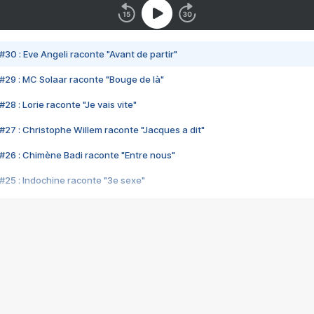
#30 : Eve Angeli raconte "Avant de partir"
#29 : MC Solaar raconte "Bouge de là"
28 : Lorie raconte "Je vais vite"
#27 : Christophe Willem raconte "Jacques a dit"
#26 : Chimène Badi raconte "Entre nous"
#25 : Indochine raconte "3e sexe"
#24 : Zaho raconte "C'est chelou"
#23 : Patrick Bruel raconte "Au café des délices"
#22 : Kyo raconte "Le chemin"
#21 : Nolwenn Leroy raconte "Cassé"
#20 : Patrick Hernandez raconte "Born to be alive"