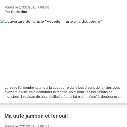
Publié le 17/01/2013 à 08:00
Par
Catherine
Lorsque j'ai montré la tarte à la doubeurre dans Les 5 sens de janvier, vous
avez été plusieurs à demander la recette. Voici donc les indications de
monsieur. 1 rouleau de pâte feuilletée (ou la faire soi-même) 1 doubeurre de
taille moyenne 200 g de mascarpone...
Ma tarte jambon et fenouil
Publié le 27/10/2010 à 06:51