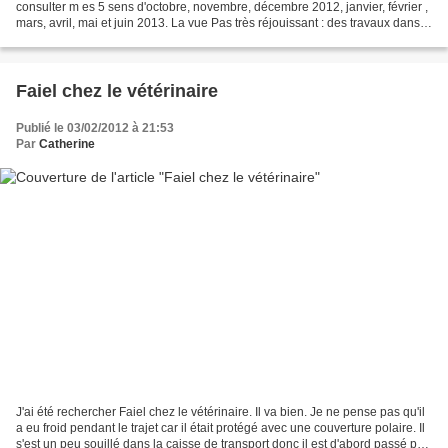
consulter m es 5 sens d'octobre, novembre, décembre 2012, janvier, février ,
mars, avril, mai et juin 2013. La vue Pas très réjouissant : des travaux dans
la rue... Camions,...
Faiel chez le vétérinaire
Publié le 03/02/2012 à 21:53
Par
Catherine
J'ai été rechercher Faiel chez le vétérinaire. Il va bien. Je ne pense pas qu'il
a eu froid pendant le trajet car il était protégé avec une couverture polaire. Il
s'est un peu souillé dans la caisse de transport donc il est d'abord passé par