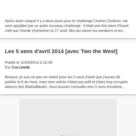
Après avoir craqué il y a deux jours pour le challenge Charles Dickens, me
voici appâtée par un autre nouveau challenge : Il était une fois dans l'Ouest
créé par Arieste (Aymeline) le 27 août. Moi qui adore les westerns et les
Indiens, je ne pouvais pas...
Les 5 sens d'avril 2014 [avec Two the West]
Publié le 11/04/2014 à 22:40
Par
Coccinelle
Bonjour, je suis un peu en retard pour les 5 sens d'avril que j'aurais dû
publier le 8 du mois, mais mon article n'était pas prêt et j'étais trop occupée
ailleurs (lire Blablattitude). Vous pouvez consulter mes 5 sens d'octobre,
novembre, décembre 2012,...