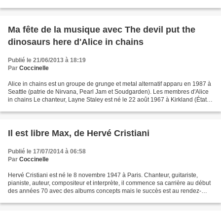
zappé plein d'événements...
Ma fête de la musique avec The devil put the
dinosaurs here d'Alice in chains
Publié le 21/06/2013 à 18:19
Par
Coccinelle
Alice in chains est un groupe de grunge et metal alternatif apparu en 1987 à
Seattle (patrie de Nirvana, Pearl Jam et Soudgarden). Les membres d'Alice
in chains Le chanteur, Layne Staley est né le 22 août 1967 à Kirkland (État
de Washington). Après l'expérience...
Il est libre Max, de Hervé Cristiani
Publié le 17/07/2014 à 06:58
Par
Coccinelle
Hervé Cristiani est né le 8 novembre 1947 à Paris. Chanteur, guitariste,
pianiste, auteur, compositeur et interprète, il commence sa carrière au début
des années 70 avec des albums concepts mais le succès est au rendez-
vous en 1981 avec Il est libre Max....