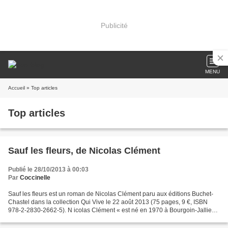
Publicité
MENU
Accueil
» Top articles
Top articles
Sauf les fleurs, de Nicolas Clément
Publié le 28/10/2013 à 00:03
Par
Coccinelle
Sauf les fleurs est un roman de Nicolas Clément paru aux éditions Buchet-
Chastel dans la collection Qui Vive le 22 août 2013 (75 pages, 9 €, ISBN
978-2-2830-2662-5). N icolas Clément « est né en 1970 à Bourgoin-Jallieu.
Agrégé de philosophie, il enseigne...