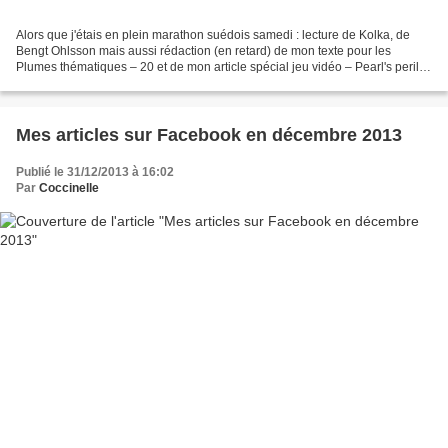
Alors que j'étais en plein marathon suédois samedi : lecture de Kolka, de
Bengt Ohlsson mais aussi rédaction (en retard) de mon texte pour les
Plumes thématiques – 20 et de mon article spécial jeu vidéo – Pearl's peril –
pour le challenge Geek, et diverses...
Mes articles sur Facebook en décembre 2013
Publié le 31/12/2013 à 16:02
Par
Coccinelle