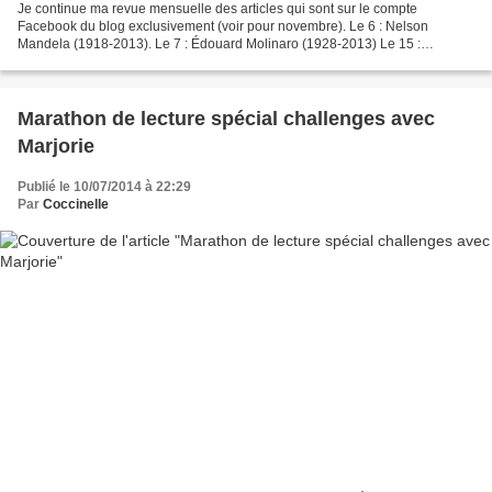
Je continue ma revue mensuelle des articles qui sont sur le compte
Facebook du blog exclusivement (voir pour novembre). Le 6 : Nelson
Mandela (1918-2013). Le 7 : Édouard Molinaro (1928-2013) Le 15 :
Hommage à Peter O'Toole (1932-2013). Le 16 : Park Hang-ryul,...
Marathon de lecture spécial challenges avec
Marjorie
Publié le 10/07/2014 à 22:29
Par
Coccinelle