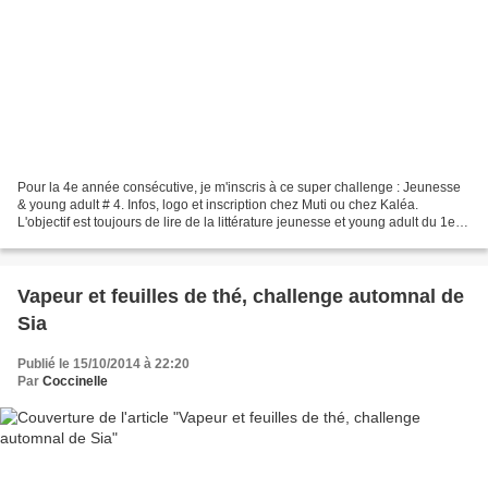
Pour la 4e année consécutive, je m'inscris à ce super challenge : Jeunesse
& young adult # 4. Infos, logo et inscription chez Muti ou chez Kaléa.
L'objectif est toujours de lire de la littérature jeunesse et young adult du 1er
octobre 2014 au 30 septembre...
Vapeur et feuilles de thé, challenge automnal de
Sia
Publié le 15/10/2014 à 22:20
Par
Coccinelle