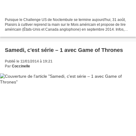
Puisque le Challenge US de Noctembule se termine aujourd'hui, 31 août,
Plaisirs à cultiver reprend la main sur le Mois américain et propose de lire
américain (États-Unis et Canada anglophone) en septembre 2014. Infos,
logo et inscription sur Plaisirs...
Samedi, c'est série – 1 avec Game of Thrones
Publié le 11/01/2014 à 19:21
Par
Coccinelle