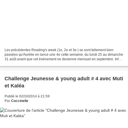
Les précédentes Reading's week (1e, 2e et 3e ) se sont tellement bien
passées qu'Aurélie en lance une 4e cette semaine, du lundi 25 au dimanche
31 août avant que cet événement ne devienne mensuel en septembre. Infos,
logo (le même) et inscription chez...
Challenge Jeunesse & young adult # 4 avec Muti
et Kaléa
Publié le 02/10/2014 à 21:59
Par
Coccinelle