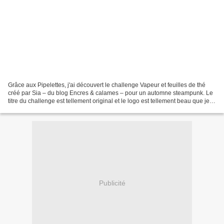
Grâce aux Pipelettes, j'ai découvert le challenge Vapeur et feuilles de thé
créé par Sia – du blog Encres & calames – pour un automne steampunk. Le
titre du challenge est tellement original et le logo est tellement beau que je
n'ai pas pu m'empêcher de...
Publicité