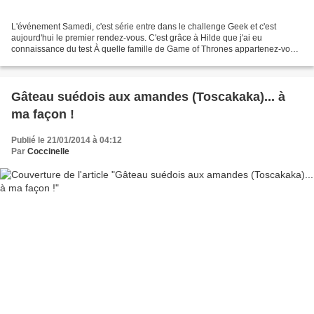
L'événement Samedi, c'est série entre dans le challenge Geek et c'est
aujourd'hui le premier rendez-vous. C'est grâce à Hilde que j'ai eu
connaissance du test À quelle famille de Game of Thrones appartenez-vous
? Test de Canal+ qui diffuse en ce moment...
Gâteau suédois aux amandes (Toscakaka)... à
ma façon !
Publié le 21/01/2014 à 04:12
Par
Coccinelle