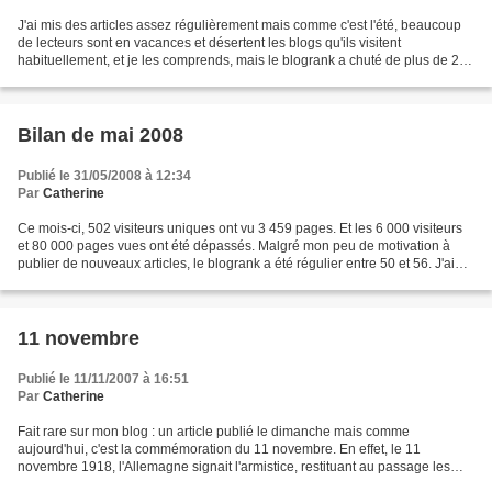
J'ai mis des articles assez régulièrement mais comme c'est l'été, beaucoup
de lecteurs sont en vacances et désertent les blogs qu'ils visitent
habituellement, et je les comprends, mais le blogrank a chuté de plus de 20
points de 53 à 30 pour remonter...
Bilan de mai 2008
Publié le 31/05/2008 à 12:34
Par
Catherine
Ce mois-ci, 502 visiteurs uniques ont vu 3 459 pages. Et les 6 000 visiteurs
et 80 000 pages vues ont été dépassés. Malgré mon peu de motivation à
publier de nouveaux articles, le blogrank a été régulier entre 50 et 56. J'ai
remarqué qu'il y a de plus...
11 novembre
Publié le 11/11/2007 à 16:51
Par
Catherine
Fait rare sur mon blog : un article publié le dimanche mais comme
aujourd'hui, c'est la commémoration du 11 novembre. En effet, le 11
novembre 1918, l'Allemagne signait l'armistice, restituant au passage les
régions d'Alsace et de Lorraine à la France....