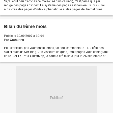
Si j'ai écrit peu d'articles ce mois-ci (4 plus celui-ci), c'est parce que j'ai
rédigé des pages d'index. Le système des pages est nouveau sur OB. J'ai
ainsi créé des pages d'index alphabétique et des pages de thématiques
pour que mes lecteurs puissent...
Bilan du 9ème mois
Publié le 30/09/2007 à 10:04
Par
Catherine
Peu d'articles, pas vraiment le temps, un seul commentaire... Du côté des
statistiques d'Over-Blog, 225 visiteurs uniques, 3689 pages vues et blogrank
entre 3 et 17. Pour ClustrMap, la carte a été mise à jour le 26 septembre et
totalise maintenant 13668...
Publicité