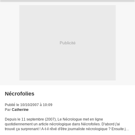
Publicité
Nécrofolies
Publié le 10/10/2007 à 10:09
Par
Catherine
Depuis le 11 septembre (2007), Le Nécrologue met en ligne
quotidiennement un article nécrologique dans Nécrofolies. D'abord j'ai
trouvé ça surprenant ! A-t-il rêvé d'être journaliste nécrologique ? Ensuite je
me suis dit qu'il y avait un sacré boulot...