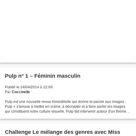
Pulp n° 1 – Féminin masculin
Publié le 24/04/2014 à 22:00
Par
Coccinelle
Pulp est une nouvelle revue trimestrielle qui donne la parole aux images :
Pulp « s'amuse à mettre en scène, à décrypter et à faire parler les images
qui constituent notre culture visuelle. Pulp fait intervenir autour d'un thème
les domaines qui ont l'image...
Challenge Le mélange des genres avec Miss