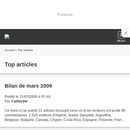
Publicité
MENU
Accueil
» Top articles
Top articles
Bilan de mars 2009
Publié le 31/03/2009 à 07:44
Par
Catherine
Ce mois-ci j'ai publié 22 articles (incluant celui-ci) et les lecteurs ont posté 90
commentaires. 1 620 visiteurs d'Algérie, Arabie Saoudite, Argentine,
Belgique, Bulgarie, Canada, Chypre, Costa Rica, Espagne, Finlande, France
(Martinique, Réunion), Géorgie,...