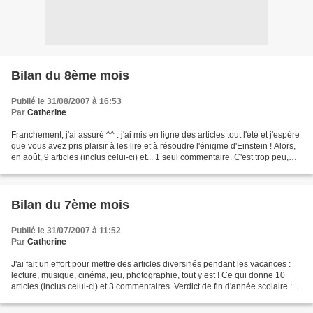
Bilan du 8ème mois
Publié le 31/08/2007 à 16:53
Par
Catherine
Franchement, j'ai assuré ^^ : j'ai mis en ligne des articles tout l'été et j'espère
que vous avez pris plaisir à les lire et à résoudre l'énigme d'Einstein ! Alors,
en août, 9 articles (inclus celui-ci) et... 1 seul commentaire. C'est trop peu,
j'aimerais...
Bilan du 7ème mois
Publié le 31/07/2007 à 11:52
Par
Catherine
J'ai fait un effort pour mettre des articles diversifiés pendant les vacances :
lecture, musique, cinéma, jeu, photographie, tout y est ! Ce qui donne 10
articles (inclus celui-ci) et 3 commentaires. Verdict de fin d'année scolaire :
peut mieux faire...