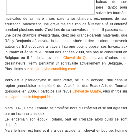
bateau de son
père, tantôt pour
suivre les tournées
musicales de sa mère ; ses parents se chargent eux-mêmes de son
éducation. Adolescent, une grave maladie l'oblige à rester alité et enfermé
pendant plusieurs mois. C'est lors de sa convalescence, qu'il passera dans
une petite chambre d'Amsterdam, chez ses grands-parents maternels, que
Rémy Benjamin découvrira la bande dessinée. Il décide alors de devenir
auteur de BD et voyage à travers l'Europe pour proposer ses travaux aux
journaux et éditeurs. Au début des années 2000, ses pas le conduisent en
Belgique où il fonde la revue du
Cheval de Quatre
avec d'autres amis
dessinateurs. Rémy Benjamin vit et travaille actuellement en Belgique. ».
Plus d'infos sur
http://remybd.canalblog.com/
.
Pero
est le pseudonyme d'Olivier Perret, né le 19 octobre 1980 dans la
région grenobloise et diplômé de l'Académie des Beaux-Arts de Tournai
(Belgique) en 2006. Il participe à la revue
Cheval de Quatre
. Plus d'infos sur
http://perodessin.blogspot.fr/
.
Mars 1147, Dame Léonore se promène hors du château et se fait agresser
par un inconnu crasseux.
Le lendemain son époux, Roland, part en croisade alors qu'ils se sont
disputés.
Mais le trajet est long et il y a des accidents : cheval embourbé, homme