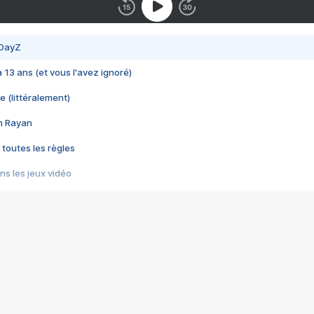
 DayZ
 a 13 ans (et vous l'avez ignoré)
e (littéralement)
im Rayan
 toutes les règles
s les jeux vidéo
us choquant de Rockstar ? - Le scandale BULLY
e plus moche de Steam
du RÊVE tourne au CAUCHEMAR
pendant 8 heures
it… à tort